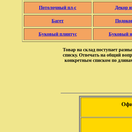
Потолочный пл-с
Декор и
Багет
Подоко
Буковый плинтус
Буковый 
Товар на склад поступает разн
списку. Отвечать на общий вопро
конкретным списком по длинам
Офи