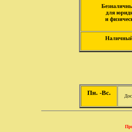
Безналичны
для юрид
и физичес
Наличный
Пн. -Вс.
Дос
При