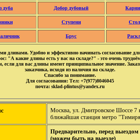
з дуба
Добор дубовый
Карни
нники
Ступени
Сто
наличник
Брус
Раск
ыми длинами. Удобно и эффективно начинать согласование дл
с: "А какие длины есть у вас на складе?" - это очень трудоё
, если для вас длины имеют принципиальное значение. Заказ
заказчика, исходя из наличия на складе.
Спасибо за понимание.
Для согласования: Tел: +7(977)8046045
почта: sklad-plintus@yandex.ru
Москва, ул. Дмитровское Шоссе 7 
с
ближайшая станция метро "Тимиря
Предварительно, перед выездом 
(можем быть на выезде)