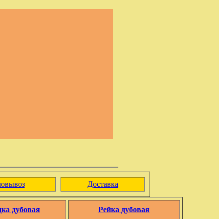
овывоз
Доставка
дка дубовая
Рейка дубовая