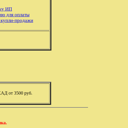
чку ИП
ию для оплаты
 купли-продажи
АД от 3500 руб.
нка.