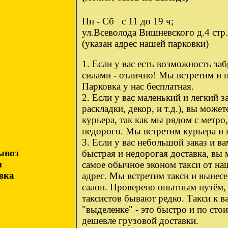
Пн - Сб с 11 до 19 ч;
ул.Всеволода Вишневского д.4 стр
(указан адрес нашей парковки)
1. Если у вас есть возможность заб
силами - отлично! Мы встретим и 
Парковка у нас бесплатная.
2. Если у вас маленький и легкий з
раскладки, декор, и т.д.), вы может
курьера, так как мы рядом с метро
недорого. Мы встретим курьера и 
3. Если у вас небольшой заказ и в
ывоз
быстрая и недорогая доставка, вы 
и
самое обычное эконом такси от наш
вка
адрес. Мы встретим такси и вынесе
салон. Проверено опытным путём,
таксистов бывают редко. Такси к в
"выделенке" - это быстро и по сто
дешевле грузовой доставки.