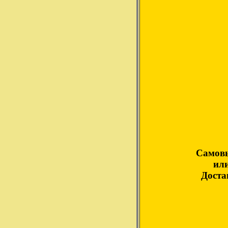
Самов
ил
Доста