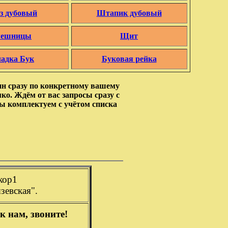
з дубовый
Штапик дубовый
лешницы
Щит
ладка Бук
Буковая рейка
ин сразу по конкретному вашему
мко. Ждём от вас запросы сразу с
ы комплектуем с учётом списка
кор1
зевская".
к нам, звоните!