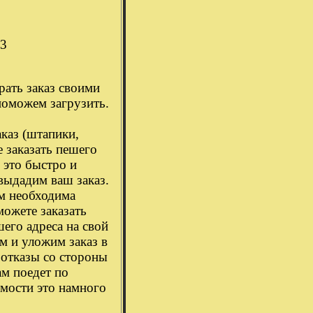
.3
рать заказ своими
поможем загрузить.
аказ (штапики,
е заказать пешего
, это быстро и
выдадим ваш заказ.
ам необходима
можете заказать
его адреса на свой
м и уложим заказ в
 отказы со стороны
ам поедет по
имости это намного