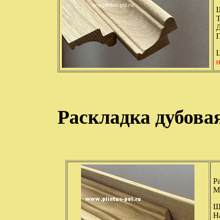
Ш
Т
Д
П
Ц
н
Раскладка дубова
Р
Ма
Ш
Н