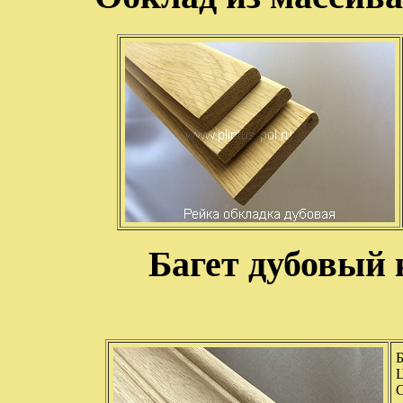
Багет дубовый 
Ц
С