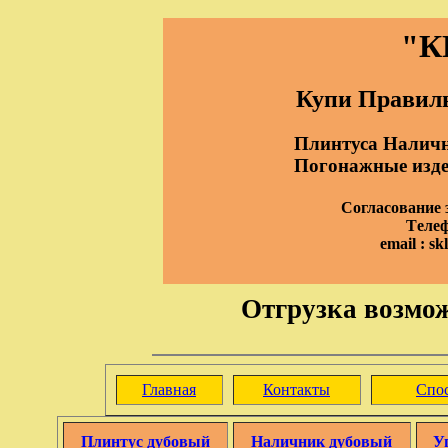
"К
Купи Правиль
Плинтуса Наличн
Погонажные издел
Согласование з
Tелеф
email : s
Отгрузка возмож
Главная
Контакты
Спо
Плинтус дубовый
Наличник дубовый
У