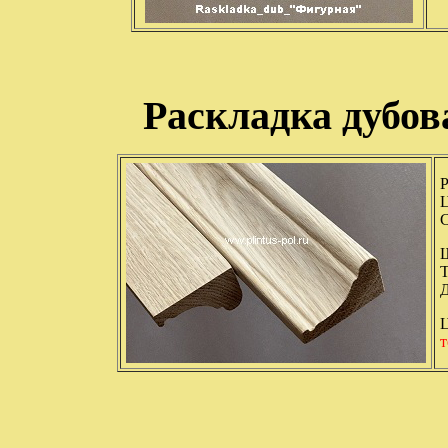
Раскладка дубов
Р
Ц
С
Д
Ц
т