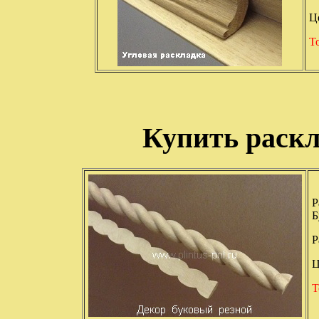
Ц
Т
Купить раскл
Р
Б
Р
Ц
Т