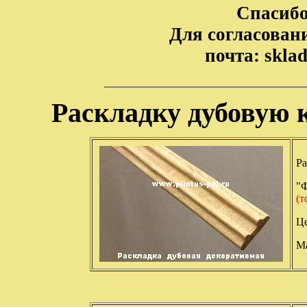
Спасибо
Для согласовани
почта: skla
Раскладку дубовую к
Ра
"
(т
Це
Ма