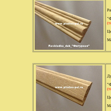
Ра
"
(т
Це
Ма
Ду
"
(т
Це
Ма