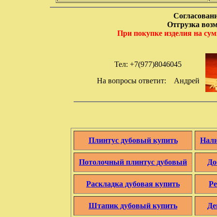
Согласовани
Отгрузка возм
При покупке изделия на сум
Тел: +7(977)8046045
На вопросы ответит: Андрей
Плинтус дубовый купить
Нали
Потолочный плинтус дубовый
До
Раскладка дубовая купить
Ре
Штапик дубовый купить
Де