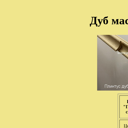
Дуб ма
"Г
с
Ц