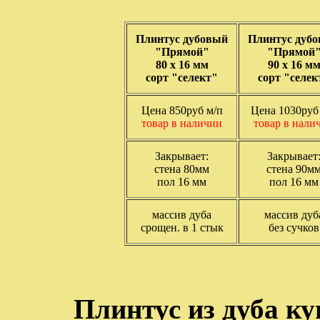
Плинтус дубовый
Плинтус дуб
"Прямой"
"Прямой
80 х 16 мм
90 х 16 м
сорт "селект"
сорт "селек
Цена 850руб м/п
Цена 1030руб
товар в наличии
товар в нали
Закрывает:
Закрывает
стена 80мм
стена 90м
пол 16 мм
пол 16 мм
массив дуба
массив дуб
срощен. в 1 стык
без сучков
Плинтус из дуба ку