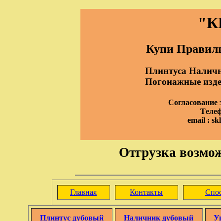
"К
Купи Правиль
Плинтуса Наличн
Погонажные издел
Согласование з
Tелеф
email : s
Отгрузка возмож
Главная
Контакты
Спо
Плинтус дубовый
Наличник дубовый
У