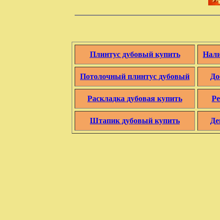
Плинтус дубовый купить
Нали
Потолочный плинтус дубовый
До
Раскладка дубовая купить
Ре
Штапик дубовый купить
Де