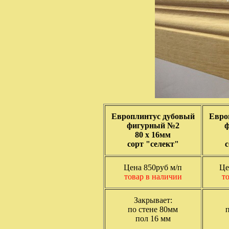
Европлинтус дубовый
Евро
фигурный №2
ф
80 х 16мм
сорт "селект"
с
Цена 850руб м/п
Це
товар в наличии
т
Закрывает:
по стене 80мм
пол 16 мм