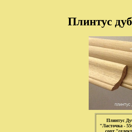
Плинтус дуб
Плинтус Ду
"Ласточка - 5
сорт "селек