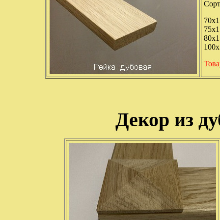
Сорт
70х1
75х1
80х1
100х
Това
Декор из д