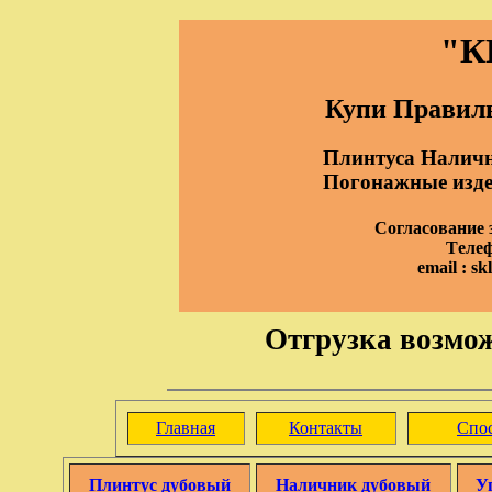
"К
Купи Правиль
Плинтуса Наличн
Погонажные издел
Согласование з
Tелеф
email : s
Отгрузка возмож
Главная
Контакты
Спо
Плинтус дубовый
Наличник дубовый
У