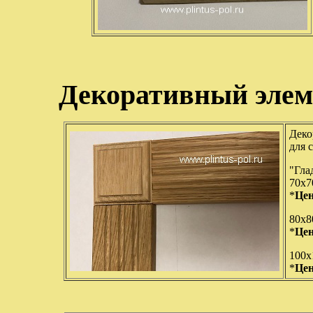
Декоративный элем
Деко
для 
"Гла
70х
*
Цен
80х
*
Цен
100
*
Цен