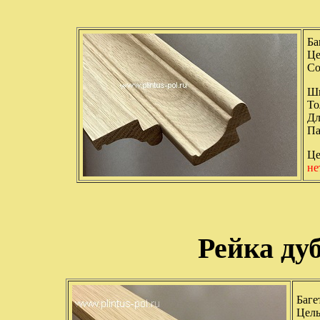
Ба
Це
Со
Ши
То
Дл
Па
Це
не
Рейка ду
Баге
Цель