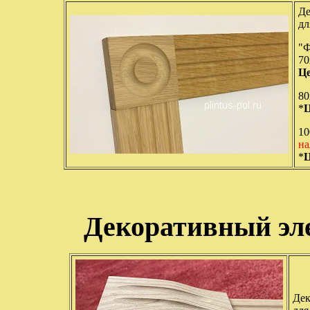
Де
дл
"Ф
7
Це
8
*
Ц
1
на
*
Ц
Декоративный эл
Дек