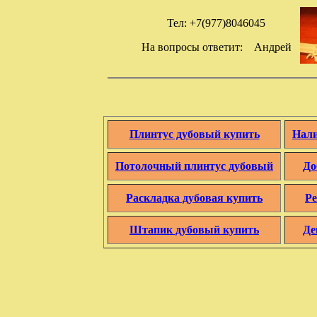
Тел: +7(977)8046045
На вопросы ответит: Андрей
Плинтус дубовый купить
Нали
Потолочный плинтус дубовый
До
Раскладка дубовая купить
Ре
Штапик дубовый купить
Де