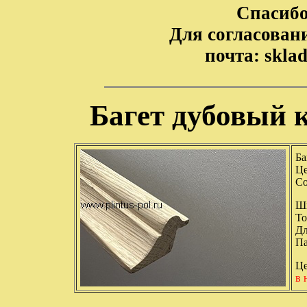
Спасибо
Для согласовани
почта: skla
Багет дубовый к
Ба
Це
Со
Ши
То
Дл
Па
Це
в 