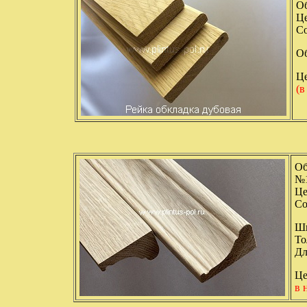
Об
Це
Со
Об
Це
(в
Об
№
Це
Со
Ши
То
Дл
Це
в 