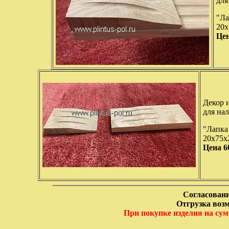
для
"Ла
20
Цен
Декор и
для на
"Лапка
20х75
Цена 6
Согласовани
Отгрузка возм
При покупке изделия на сум