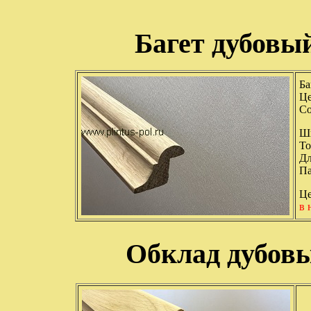
Багет дубовы
Ба
Це
Со
Ши
То
Дл
Па
Це
в 
Обклад дубов